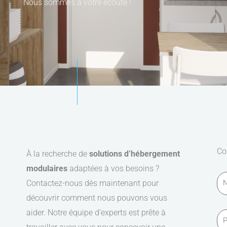
Nous sommes à votre écoute !
Co
À la recherche de
solutions d’hébergement
modulaires
adaptées à vos besoins ?
N
Contactez-nous dès maintenant pour
o
découvrir comment nous pouvons vous
m
aider. Notre équipe d’experts est prête à
P