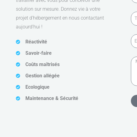
travailler avec vous pour concevoir une
r
solution sur mesure. Donnez vie à votre
é
T
projet d’hébergement en nous contactant
n
é
aujourd’hui !
o
l
m
E
Réactivité
é
-
p
Savoir-faire
m
h
M
Coûts maîtrisés
a
o
e
i
Gestion allégée
n
s
l
e
Ecologique
s
a
Maintenance & Sécurité
g
e