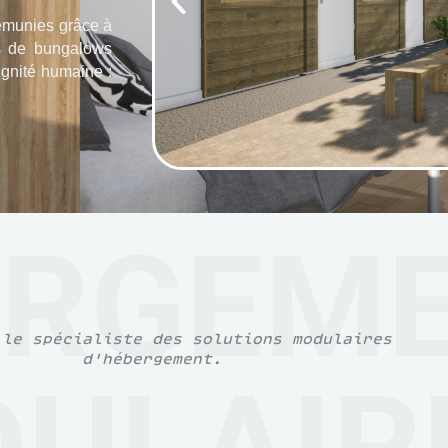
́munies grâce à
́s de bungalows
ignité humaine :
ERGEM
 le spécialiste des solutions modulaires
d'hébergement.